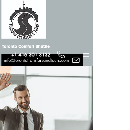
Toronto Comfort Shuttle
+1 416 301 3132
info@torontotransfersandtours.com